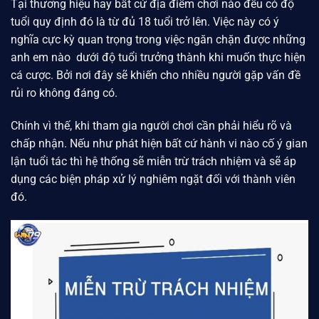
Tại thương hiệu hay bất cứ địa điểm chơi nào đều có độ
tuổi quy định đó là từ đủ 18 tuổi trở lên. Việc này có ý
nghĩa cực kỳ quan trọng trong việc ngăn chặn được những
anh em nào dưới độ tuổi trưởng thành khi muốn thực hiện
cá cược. Bởi nơi đây sẽ khiến cho nhiều người gặp vấn đề
rủi ro không đáng có.
Chính vì thế, khi tham gia người chơi cần phải hiểu rõ và
chấp nhận. Nếu như phát hiện bất cứ hành vi nào cố ý gian
lận tuổi tác thì hệ thống sẽ
miễn trừ trách nhiệm
và sẽ áp
dụng các biện pháp xử lý nghiêm ngặt đối với thành viên
đó.