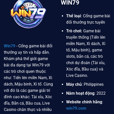
WIN79
Thể loại
: Cổng game bài
đổi thưởng trực tuyến
Trò chơi:
Game bài
truyền thống (Tiến lên
miền Nam, Xì dách, Xì
Win79
- Cổng game bài đổi
tố, Mậu binh), game
thưởng uy tín và hấp dẫn.
slots, bắn cá, các trò
Khám phá thế giới game
chơi dự đoán (Tài xỉu,
bài đa dạng tại Win79 với
Xóc đĩa, Bầu cua) và
các trò chơi quen thuộc
Live Casino.
như: Tiến lên miền Nam, Xì
dách, Mậu binh, Xì tố. Cùng
Máy chủ
: Philippines
với đó là các game giải trí
Năm hoạt động
: 2022
đỉnh cao khác: Tài xỉu, Xóc
Website chính hãng
:
đĩa, Bắn cá, Bầu cua, Live
win79.com
Casino chân thực và nhiều