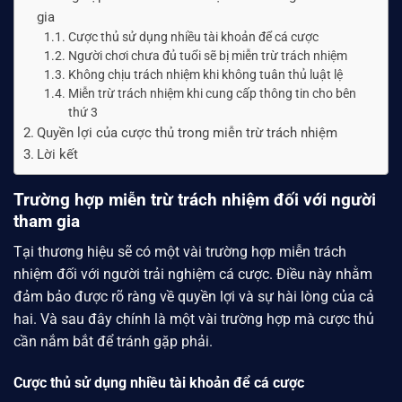
gia
Cược thủ sử dụng nhiều tài khoản để cá cược
Người chơi chưa đủ tuổi sẽ bị miễn trừ trách nhiệm
Không chịu trách nhiệm khi không tuân thủ luật lệ
Miễn trừ trách nhiệm khi cung cấp thông tin cho bên
thứ 3
Quyền lợi của cược thủ trong miễn trừ trách nhiệm
Lời kết
Trường hợp miễn trừ trách nhiệm đối với người
tham gia
Tại thương hiệu sẽ có một vài trường hợp miễn trách
nhiệm đối với người trải nghiệm cá cược. Điều này nhằm
đảm bảo được rõ ràng về quyền lợi và sự hài lòng của cả
hai. Và sau đây chính là một vài trường hợp mà cược thủ
cần nắm bắt để tránh gặp phải.
Cược thủ sử dụng nhiều tài khoản để cá cược