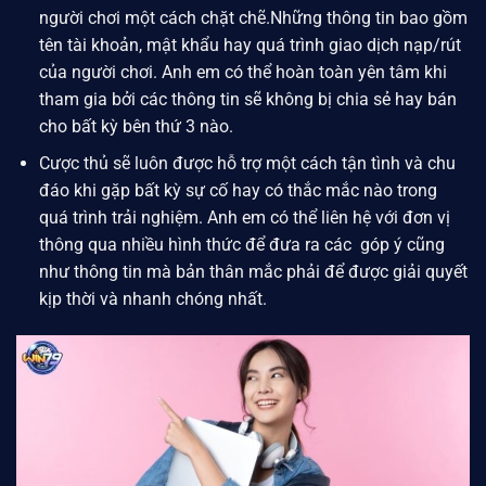
người chơi một cách chặt chẽ.Những thông tin bao gồm
tên tài khoản, mật khẩu hay quá trình giao dịch nạp/rút
của người chơi. Anh em có thể hoàn toàn yên tâm khi
tham gia bởi các thông tin sẽ không bị chia sẻ hay bán
cho bất kỳ bên thứ 3 nào.
Cược thủ sẽ luôn được hỗ trợ một cách tận tình và chu
đáo khi gặp bất kỳ sự cố hay có thắc mắc nào trong
quá trình trải nghiệm. Anh em có thể liên hệ với đơn vị
thông qua nhiều hình thức để đưa ra các góp ý cũng
như thông tin mà bản thân mắc phải để được giải quyết
kịp thời và nhanh chóng nhất.