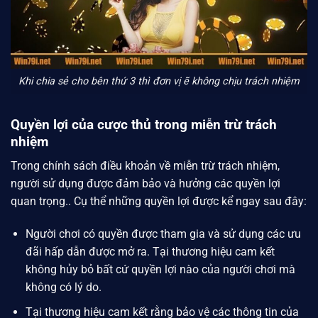
Khi chia sẻ cho bên thứ 3 thì đơn vị ẽ không chịu trách nhiệm
Quyền lợi của cược thủ trong miễn trừ trách
nhiệm
Trong chính sách điều khoản về
miễn trừ trách nhiệm
,
người sử dụng được đảm bảo và hưởng các quyền lợi
quan trọng.. Cụ thể những quyền lợi được kể ngay sau đây:
Người chơi có quyền được tham gia và sử dụng các ưu
đãi hấp dẫn được mở ra. Tại thương hiệu cam kết
không hủy bỏ bất cứ quyền lợi nào của người chơi mà
không có lý do.
Tại thương hiệu cam kết rằng bảo vệ các thông tin của