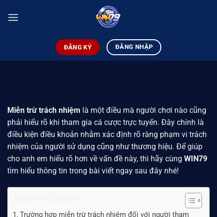
Chuyển
đến
nội
dung
ĐĂNG NHẬP
ĐĂNG KÝ
Miễn trừ trách nhiệm
là một điều mà người chơi nào cũng
phải hiểu rõ khi tham gia cá cược trực tuyến. Đây chính là
điều kiện điều khoản nhằm xác định rõ ràng phạm vi trách
nhiệm của người sử dụng cũng như thương hiệu. Để giúp
cho anh em hiểu rõ hơn về vấn đề này, thì hãy cùng
WIN79
tìm hiểu thông tin trong bài viết ngay sau đây nhé!
Table of Contents
Trường hợp miễn trừ trách nhiệm đối với người tham