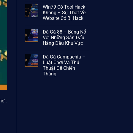
Win79 Có Tool Hack
Không – Sự Thật Về
Website Có Bị Hack
Đá Gà 88 – Bùng Nổ
Với Những Sân Đấu
Hàng Đầu Khu Vực
Đá Gà Campuchia –
Luật Chơi Và Thủ
Thuật Để Chiến
Thắng
mới,