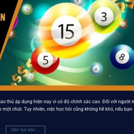
ao thủ áp dụng hiện nay vì có độ chính xác cao. Đối với người 
 một chút. Tuy nhiên, việc học hỏi cũng không hề khó, nếu bạn
TIẾP TỤC ĐỌC
→