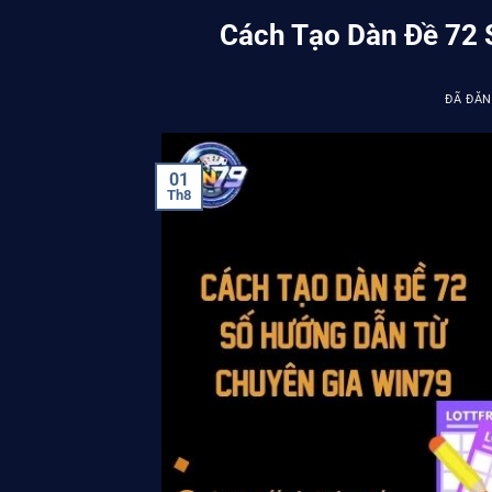
Cách Tạo Dàn Đề 72
ĐÃ ĐĂ
01
Th8