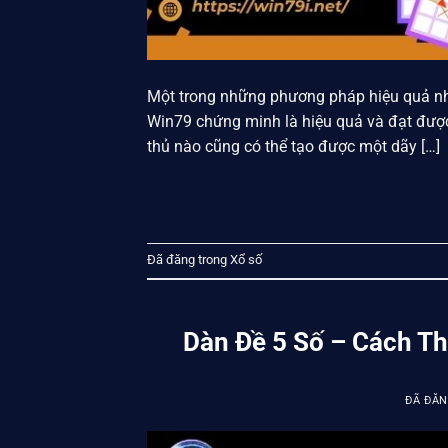
Một trong những phương pháp hiệu quả nhấ
Win79 chứng minh là hiệu quả và đạt được 
thủ nào cũng có thể tạo được một dãy […]
Đã đăng trong
Xổ số
Dàn Đề 5 Số – Cách T
ĐÃ ĐĂ