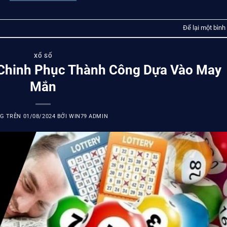
Để lại một bình
XỔ SỐ
p Chinh Phục Thành Công Dựa Vào May
Mắn
NG TRÊN
01/08/2024
BỞI
WIN79 ADMIN