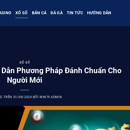
ASINO
XỔ SỐ
BẮN CÁ
ĐÁ GÀ
TIN TỨC
HƯỚNG DẪN
XỔ SỐ
g Dẫn Phương Pháp Đánh Chuẩn Cho
Người Mới
NG TRÊN
01/08/2024
BỞI
WIN79 ADMIN