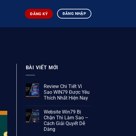
ĐĂNG NHẬP
ĐĂNG KÝ
BÀI VIẾT MỚI
Review Chi Tiết Vì
Sao WIN79 Được Yêu
Thích Nhất Hiện Nay
Website Win79 Bị
Chặn Thì Làm Sao –
Cách Giải Quyết Dễ
Dàng