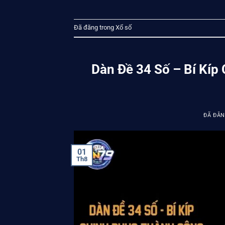
Đã đăng trong
Xổ số
Dàn Đề 34 Số – Bí Kí
ĐÃ ĐĂ
01
Th8