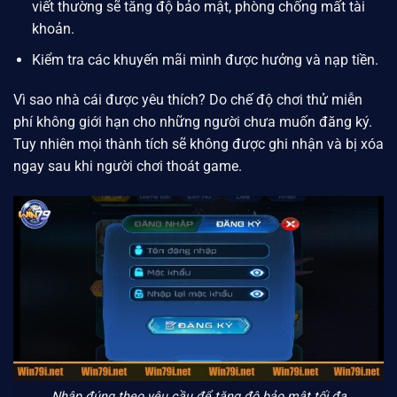
viết thường sẽ tăng độ bảo mật, phòng chống mất tài
khoản.
Kiểm tra các khuyến mãi mình được hưởng và nạp tiền.
Vì sao nhà cái được yêu thích?
Do chế độ chơi thử miễn
phí không giới hạn cho những người chưa muốn đăng ký.
Tuy nhiên mọi thành tích sẽ không được ghi nhận và bị xóa
ngay sau khi người chơi thoát game.
Nhập đúng theo yêu cầu để tăng độ bảo mật tối đa