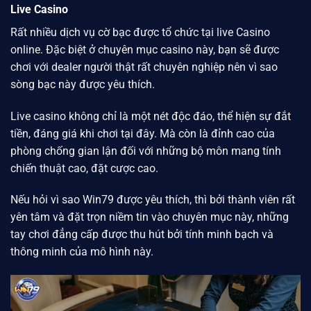
Live Casino
Rất nhiều dịch vụ cờ bạc được tổ chức tại live Casino
online. Đặc biệt ở chuyên mục casino này, bạn sẽ được
chơi với dealer người thật rất chuyên nghiệp nên
vì sao
sòng bạc này được yêu thích
.
Live casino không chỉ là một nét độc đáo, thể hiện sự đắt
tiền, đáng giá khi chơi tại đây. Mà còn là đỉnh cao của
phòng chống gian lận đối với những bộ môn mang tính
chiến thuật cao, đặt cược cao.
Nếu hỏi
vì sao Win79 được yêu thích
, thì bởi thành viên rất
yên tâm và đặt trọn niềm tin vào chuyên mục này, những
tay chơi đẳng cấp được thu hút bởi tính minh bạch và
thông minh của mô hình này.