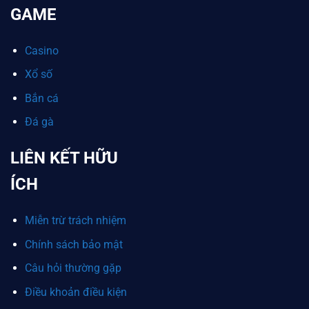
GAME
Casino
Xổ số
Bắn cá
Đá gà
LIÊN KẾT HỮU
ÍCH
Miễn trừ trách nhiệm
Chính sách bảo mật
Câu hỏi thường gặp
Điều khoản điều kiện