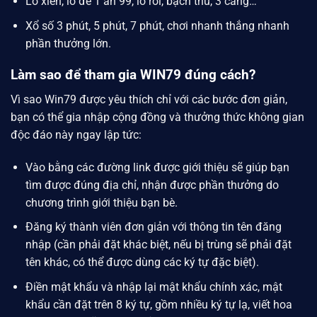
Lô xiên, lô đề 1 ăn 99, lô rơi, bạch thủ, 3 càng…
Xổ số 3 phút, 5 phút, 7 phút, chơi nhanh thắng nhanh
phần thưởng lớn.
Làm sao để tham gia WIN79 đúng cách?
Vì sao Win79 được yêu thích c
hỉ với các bước đơn giản,
bạn có thể gia nhập cộng đồng và thưởng thức không gian
độc đáo này ngay lập tức:
Vào bằng các đường link được giới thiệu sẽ giúp bạn
tìm được đúng địa chỉ, nhận được phần thưởng do
chương trình giới thiệu bạn bè.
Đăng ký thành viên đơn giản với thông tin tên đăng
nhập (cần phải đặt khác biệt, nếu bị trùng sẽ phải đặt
tên khác, có thể được dùng các ký tự đặc biệt).
Điền mật khẩu và nhập lại mật khẩu chính xác, mật
khẩu cần đặt trên 8 ký tự, gồm nhiều ký tự lạ, viết hoa