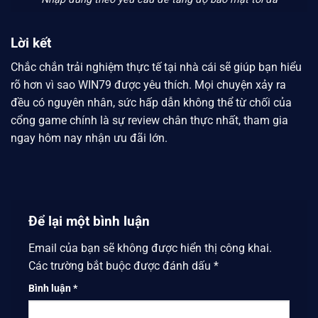
Lời kết
Chắc chắn trải nghiệm thực tế tại nhà cái sẽ giúp bạn hiểu
rõ hơn
vì sao WIN79 được yêu thích.
Mọi chuyện xảy ra
đều có nguyên nhân, sức hấp dẫn không thể từ chối của
cổng game chính là sự review chân thực nhất, tham gia
ngay hôm nay nhận ưu đãi lớn.
Để lại một bình luận
Email của bạn sẽ không được hiển thị công khai.
Các trường bắt buộc được đánh dấu
*
Bình luận
*