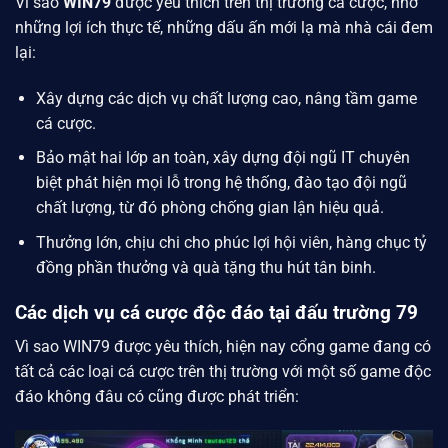
Vì sao
WIN79
được yêu thích
trên thị trường cá cược, nhờ
những lợi ích thực tế, những dấu ấn mới lạ mà nhà cái đem
lại:
Xây dựng các dịch vụ chất lượng cao, nâng tầm game
cá cược.
Bảo mật hai lớp an toàn, xây dựng đội ngũ IT chuyên
biệt phát hiện mọi lỗ trong hệ thống, đào tạo đội ngũ
chất lượng, từ đó phòng chống gian lận hiệu quả.
Thưởng lớn, chịu chi cho phúc lợi hội viên, hàng chục tỷ
đồng phần thưởng và quà tặng thu hút tân binh.
Các dịch vụ cá cược độc đáo tại đấu trường 79
Vì sao WIN79 được yêu thích,
hiện nay cổng game đang có
tất cả các loại cá cược trên thị trường với một số game độc
đáo không đâu có cũng được phát triển: