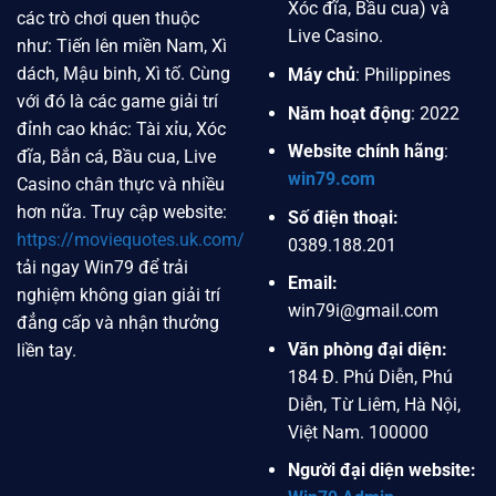
Xóc đĩa, Bầu cua) và
các trò chơi quen thuộc
Live Casino.
như: Tiến lên miền Nam, Xì
dách, Mậu binh, Xì tố. Cùng
Máy chủ
: Philippines
với đó là các game giải trí
Năm hoạt động
: 2022
đỉnh cao khác: Tài xỉu, Xóc
Website chính hãng
:
đĩa, Bắn cá, Bầu cua, Live
win79.com
Casino chân thực và nhiều
hơn nữa. Truy cập website:
Số điện thoại:
https://moviequotes.uk.com/
0389.188.201
tải ngay Win79 để trải
Email:
nghiệm không gian giải trí
win79i@gmail.com
đẳng cấp và nhận thưởng
Văn phòng đại diện:
liền tay.
184 Đ. Phú Diễn, Phú
Diễn, Từ Liêm, Hà Nội,
Việt Nam. 100000
Người đại diện website: