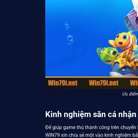
Ưu điểm
Kinh nghiệm săn cá nhận
Để giúp game thủ thành công trên chuyến 
WIN79 xin chia sẻ một vào kinh nghiệm bắ