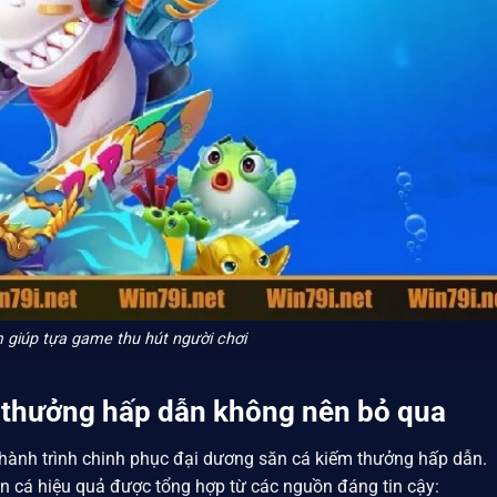
 giúp tựa game thu hút người chơi
 thưởng hấp dẫn không nên bỏ qua
hành trình chinh phục đại dương săn cá kiếm thưởng hấp dẫn.
n cá hiệu quả được tổng hợp từ các nguồn đáng tin cậy: