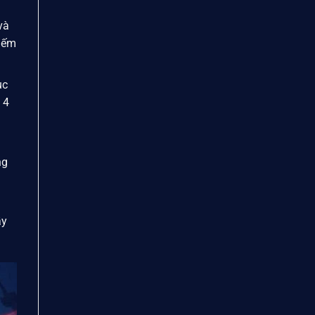
và
kiếm
ục
 4
ng
ầy