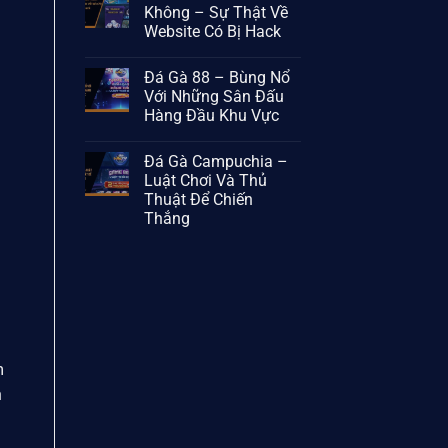
Không – Sự Thật Về
Website Có Bị Hack
Đá Gà 88 – Bùng Nổ
Với Những Sân Đấu
Hàng Đầu Khu Vực
Đá Gà Campuchia –
Luật Chơi Và Thủ
Thuật Để Chiến
Thắng
m
n