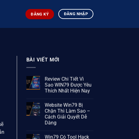
ĐĂNG NHẬP
ĐĂNG KÝ
BÀI VIẾT MỚI
Review Chi Tiết Vì
Sao WIN79 Được Yêu
Thích Nhất Hiện Nay
Website Win79 Bị
Chặn Thì Làm Sao –
Cách Giải Quyết Dễ
Dàng
sẽ
dẫn
Win79 Có Tool Hack