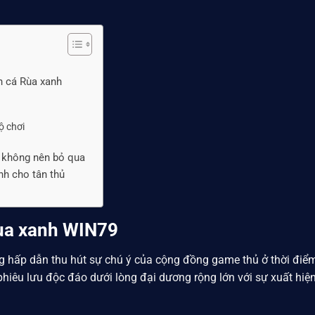
ắn cá Rùa xanh
ộ chơi
n không nên bỏ qua
nh cho tân thủ
Rùa xanh WIN79
ng hấp dẫn thu hút sự chú ý của cộng đồng game thủ ở thời điể
êu lưu độc đáo dưới lòng đại dương rộng lớn với sự xuất hiệ