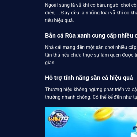
Ngoài súng là vũ khí cơ bản, người chơi c
điện,…. Đây đều là những loại vũ khí có kh
tiêu hiệu quả.
Bắn cá Rùa xanh cung cấp nhiều 
Nhà cái mang đến một sân chơi nhiều cấp 
tân thủ nếu chưa thực sự làm quen được tr
gian.
Hỗ trợ tính năng săn cá hiệu quả
Thương hiệu không ngừng phát triển và cậ
thưởng nhanh chóng. Có thể kể đến như tự