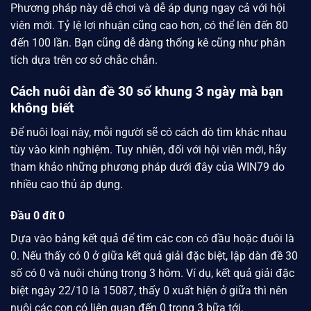
Phương pháp này dễ chơi và dễ áp dụng ngay cả với hội
viên mới. Tỷ lệ lợi nhuận cũng cao hơn, có thể lên đến 80
đến 100 lần. Bạn cũng dễ dàng thống kê cũng như phân
tích dựa trên cơ sở chắc chắn.
Cách nuôi dàn đề 30 số khung 3 ngày mà bạn
không biết
Để nuôi loại này, mỗi người sẽ có cách dò tìm khác nhau
tùy vào kinh nghiệm. Tuy nhiên, đối với hội viên mới, hãy
tham khảo những phương pháp dưới đây của WIN79 do
nhiều cao thủ áp dụng.
Đầu 0 đít 0
Dựa vào bảng kết quả để tìm các con có đầu hoặc đuôi là
0. Nếu thấy có 0 ở giữa kết quả giải đặc biệt, lập
dàn đề 30
số
có 0 và nuôi chúng trong 3 hôm. Ví dụ, kết quả giải đặc
biệt ngày 22/10 là 15087, thấy 0 xuất hiện ở giữa thì nên
nuôi các con có liên quan đến 0 trong 3 bữa tới.