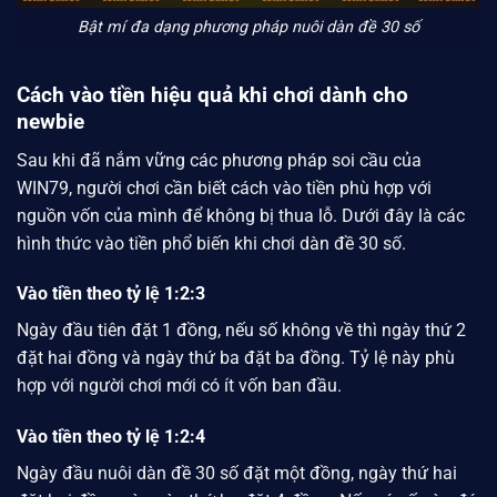
Bật mí đa dạng phương pháp nuôi dàn đề 30 số
Cách vào tiền hiệu quả khi chơi dành cho
newbie
Sau khi đã nắm vững các phương pháp soi cầu của
WIN79, người chơi cần biết cách vào tiền phù hợp với
nguồn vốn của mình để không bị thua lỗ. Dưới đây là các
hình thức vào tiền phổ biến khi chơi dàn đề 30 số.
Vào tiền theo tỷ lệ 1:2:3
Ngày đầu tiên đặt 1 đồng, nếu số không về thì ngày thứ 2
đặt hai đồng và ngày thứ ba đặt ba đồng. Tỷ lệ này phù
hợp với người chơi mới có ít vốn ban đầu.
Vào tiền theo tỷ lệ 1:2:4
Ngày đầu nuôi dàn đề 30 số đặt một đồng, ngày thứ hai