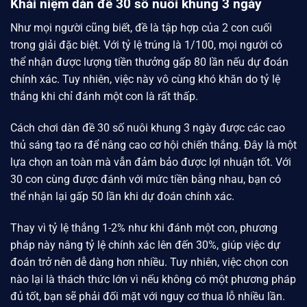
Khái niệm dàn đề 30 số nuôi khung 3 ngày
Như mọi người cũng biết, đề là tập hợp của 2 con cuối
trong giải đặc biệt. Với tỷ lệ trúng là 1/100, mọi người có
thể nhận được lượng tiền thưởng gấp 80 lần nếu dự đoán
chính xác. Tuy nhiên, việc này vô cùng khó khăn do tỷ lệ
thắng khi chỉ đánh một con là rất thấp.
Cách chơi
dàn đề 30 số
nuôi khung 3 ngày được các cao
thủ sáng tạo ra để nâng cao cơ hội chiến thắng. Đây là một
lựa chọn an toàn mà vẫn đảm bảo được lợi nhuận tốt. Với
30 con cùng được đánh với mức tiền bằng nhau, bạn có
thể nhận lại gấp 50 lần khi dự đoán chính xác.
Thay vì tỷ lệ thắng 1-2% như khi đánh một con, phương
pháp này nâng tỷ lệ chính xác lên đến 30%, giúp việc dự
đoán trở nên dễ dàng hơn nhiều. Tuy nhiên, việc chọn con
nào lại là thách thức lớn vì nếu không có một phương pháp
đủ tốt, bạn sẽ phải đối mặt với nguy cơ thua lỗ nhiều lần.