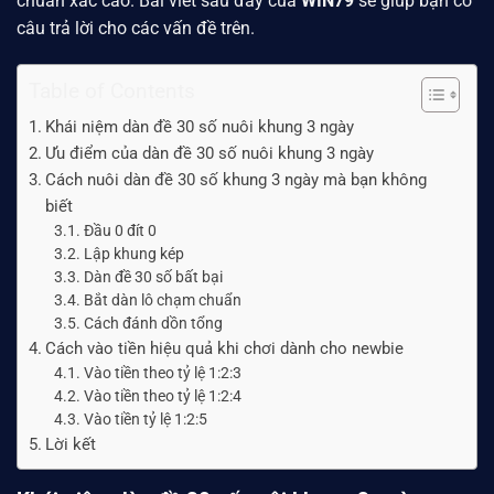
chuẩn xác cao. Bài viết sau đây của
WIN79
sẽ giúp bạn có
câu trả lời cho các vấn đề trên.
Table of Contents
Khái niệm dàn đề 30 số nuôi khung 3 ngày
Ưu điểm của dàn đề 30 số nuôi khung 3 ngày
Cách nuôi dàn đề 30 số khung 3 ngày mà bạn không
biết
Đầu 0 đít 0
Lập khung kép
Dàn đề 30 số bất bại
Bắt dàn lô chạm chuẩn
Cách đánh dồn tổng
Cách vào tiền hiệu quả khi chơi dành cho newbie
Vào tiền theo tỷ lệ 1:2:3
Vào tiền theo tỷ lệ 1:2:4
Vào tiền tỷ lệ 1:2:5
Lời kết