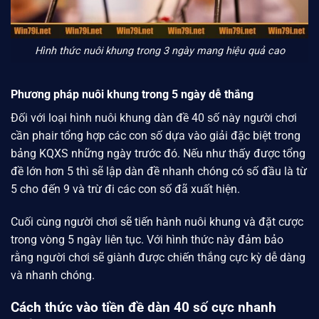
Hình thức nuôi khung trong 3 ngày mang hiệu quả cao
Phương pháp nuôi khung trong 5 ngày dễ thắng
Đối với loại hình nuôi khung dàn đề 40 số này người chơi
cần phair tổng hợp các con số dựa vào giải đặc biệt trong
bảng KQXS những ngày trước đó. Nếu như thấy được tổng
đề lớn hơn 5 thì sẽ lập dàn đề nhanh chóng có số đầu là từ
5 cho đến 9 và trừ đi các con số đã xuất hiện.
Cuối cùng người chơi sẽ tiến hành nuôi khung và đặt cược
trong vòng 5 ngày liên tục. Với hình thức này đảm bảo
rằng người chơi sẽ giành được chiến thắng cực kỳ dễ dàng
và nhanh chóng.
Cách thức vào tiền đề dàn 40 số cực nhanh