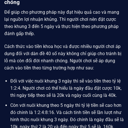
chóng
Để giúp cho phương pháp này đạt hiệu quả cao và mang
lại nguồn lợi nhuận khủng. Thì người chơi nên đặt cược
theo khung 3 đến 5 ngày và thực hiện theo phương pháp
đánh gấp thếp.
Cách thức vào tiền khoa học và được nhiều người chơi áp
dụng đối với dàn đề 40 số này không chỉ giúp cho tránh bị
lỗ mà còn đổi đời nhanh chóng. Người chơi sẽ áp dụng
cách vào tiền theo từng trường hợp như sau:
Đối với việc nuôi khung 3 ngày thì sẽ vào tiền theo tỷ lệ
1:2:4. Người chơi có thể hiểu là ngày đầu đặt cược 10k,
thì ngày tiếp theo sẽ là 20k và ngày cuối cùng là 40k.
Còn với nuôi khung theo 5 ngày thì tỷ lệ tiền sẽ cao hơn
đó chính là 1:2:4:8:16. Và cách tính tiền sẽ lần lượt như
hình thức nuôi khung 3 ngày. Đó chính là ngày đầu sẽ là
10k, ngày thứ 2 là 20 và đến ngày thứ 5 sẽ là 160k.