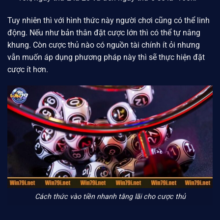
Tuy nhiên thì với hình thức này người chơi cũng có thể linh
động. Nếu như bản thân đặt cược lớn thì có thể tự nâng
khung. Còn cược thủ nào có nguồn tài chính ít ỏi nhưng
vẫn muốn áp dụng phương pháp này thì sẽ thực hiện đặt
cược ít hơn.
Cách thức vào tiền nhanh tăng lãi cho cược thủ