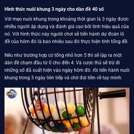
Hình thức nuôi khung 3 ngày cho dàn đề 40 số
Với mẹo nuôi khung trong khoảng thời gian là 3 ngày được
nhiều người áp dụng và đánh giá cao bởi tính hiệu quả của
nó. Với hình thức này người chơi sẽ tiến hành dự đoán lô
đề của hôm đó là bao nhiêu sau đó thực hiện tính tổng đề.
Nếu như trường hợp có tổng nhỏ hơn 5 thì sẽ lập ra một
dàn đề chạm đầu từ 0 cho đến 4. Và cược thủ sẽ trừ đi
những số đã xuất hiện vào ngày hôm đó. rồi tiến hành nuôi
khung trong 3 ngày liên tiếp và chờ đợi tiền về tay mình.