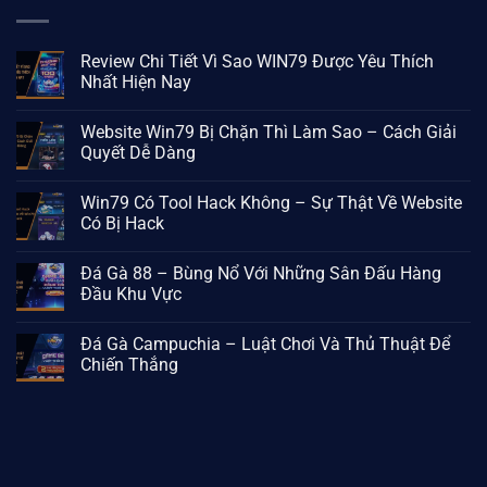
Review Chi Tiết Vì Sao WIN79 Được Yêu Thích
Nhất Hiện Nay
Website Win79 Bị Chặn Thì Làm Sao – Cách Giải
Quyết Dễ Dàng
Win79 Có Tool Hack Không – Sự Thật Về Website
Có Bị Hack
Đá Gà 88 – Bùng Nổ Với Những Sân Đấu Hàng
Đầu Khu Vực
Đá Gà Campuchia – Luật Chơi Và Thủ Thuật Để
Chiến Thắng