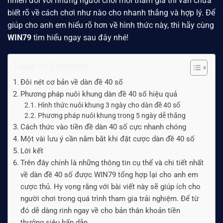
nhiên đối với những người chơi mới tham gia thì vẫn chưa
biết rõ về cách chơi như nào cho nhanh thắng và hợp lý. Để
giúp cho anh em hiểu rõ hơn về hình thức này, thì hãy cùng
WIN79
tìm hiểu ngay sau đây nhé!
Table of Contents
Đôi nét cơ bản về dàn đề 40 số
Phương pháp nuôi khung dàn đề 40 số hiệu quả
Hình thức nuôi khung 3 ngày cho dàn đề 40 số
Phương pháp nuôi khung trong 5 ngày dễ thắng
Cách thức vào tiền đề dàn 40 số cực nhanh chóng
Một vài lưu ý cần nắm bắt khi đặt cược dàn đề 40 số
Lời kết
Trên đây chính là những thông tin cụ thể và chi tiết nhất
về dàn đề 40 số được WIN79 tổng hợp lại cho anh em
cược thủ. Hy vọng rằng với bài viết này sẽ giúp ích cho
người chơi trong quá trình tham gia trải nghiệm. Để từ
đó dễ dàng rinh ngay về cho bản thân khoản tiền
thưởng siêu hấp dẫn.