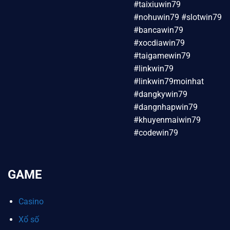
#taixiuwin79
#nohuwin79 #slotwin79
#bancawin79
#xocdiawin79
#taigamewin79
#linkwin79
#linkwin79moinhat
#dangkywin79
#dangnhapwin79
#khuyenmaiwin79
#codewin79
GAME
Casino
Xổ số