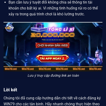
Bạn cần lưu ý tuyệt đối không chia sẻ thông tin tài
khoản cho bất kỳ ai. Vì những tình huống rủi ro có thể
xảy ra trong quá trình chơi là khó lường trước.
Lưu ý truy cập đường link an toàn
Lời kết
Chúng tôi đã cung cấp hướng dẫn chi tiết về cách
đăng ký
WIN79
cho các tân binh. Hãy nhanh chóng thực hiện theo