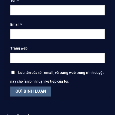
Tên
*
Email
*
Trang web
Lưu tên của tôi, email, và trang web trong trình duyệt
này cho lần bình luận kế tiếp của tôi.