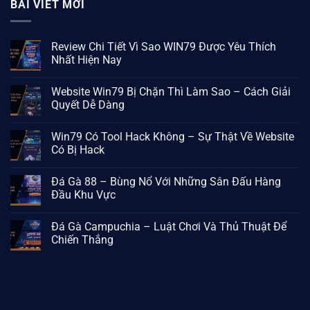
BÀI VIẾT MỚI
Review Chi Tiết Vì Sao WIN79 Được Yêu Thích
Nhất Hiện Nay
Website Win79 Bị Chặn Thì Làm Sao – Cách Giải
Quyết Dễ Dàng
Win79 Có Tool Hack Không – Sự Thật Về Website
Có Bị Hack
Đá Gà 88 – Bùng Nổ Với Những Sân Đấu Hàng
Đầu Khu Vực
Đá Gà Campuchia – Luật Chơi Và Thủ Thuật Để
Chiến Thắng