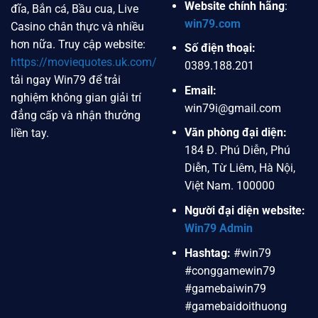
Website chính hãng
:
đĩa, Bắn cá, Bầu cua, Live
win79.com
Casino chân thực và nhiều
hơn nữa. Truy cập website:
Số điện thoại:
https://moviequotes.uk.com/
0389.188.201
tải ngay Win79 để trải
Email:
nghiệm không gian giải trí
win79i@gmail.com
đẳng cấp và nhận thưởng
Văn phòng đại diện:
liền tay.
184 Đ. Phú Diễn, Phú
Diễn, Từ Liêm, Hà Nội,
Việt Nam. 100000
Người đại diện website:
Win79 Admin
Hashtag:
#win79
#conggamewin79
#gamebaiwin79
#gamebaidoithuong