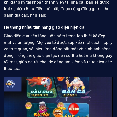
khi đăng ký tài khoản thành viên tại nhà cái, bạn sẽ được
trải nghiệm 5 ưu điểm nổi bật, được cộng đồng game thủ
đánh giá cao, như sau:
Hệ thống nhiều tính năng giao diện hiện đại
Giao diện của nền tảng luôn nằm trong top thiết kế đẹp
mắt và ấn tượng. Mọi yếu tố được sắp xếp một cách hợp lý
và trực quan, với hiệu ứng động bắt mắt và hình ảnh sống
động. Tổng thể giao diện tạo nên sự thu hút mà không gây
rối mắt, giúp người chơi dễ dàng tìm kiếm và thực hiện các
thao tác.