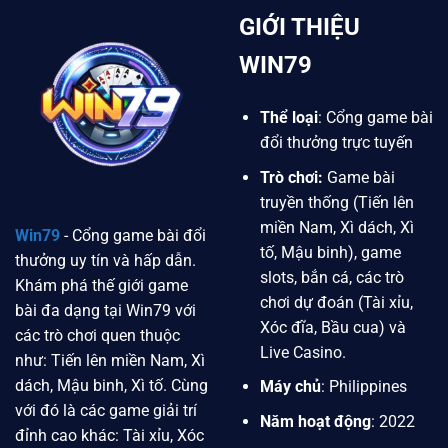
GIỚI THIỆU
WIN79
Thể loại
: Cổng game bài
đổi thưởng trực tuyến
Trò chơi:
Game bài
truyền thống (Tiến lên
miền Nam, Xì dách, Xì
Win79
- Cổng game bài đổi
tố, Mậu binh), game
thưởng uy tín và hấp dẫn.
slots, bắn cá, các trò
Khám phá thế giới game
chơi dự đoán (Tài xỉu,
bài đa dạng tại Win79 với
Xóc đĩa, Bầu cua) và
các trò chơi quen thuộc
Live Casino.
như: Tiến lên miền Nam, Xì
dách, Mậu binh, Xì tố. Cùng
Máy chủ
: Philippines
với đó là các game giải trí
Năm hoạt động
: 2022
đỉnh cao khác: Tài xỉu, Xóc