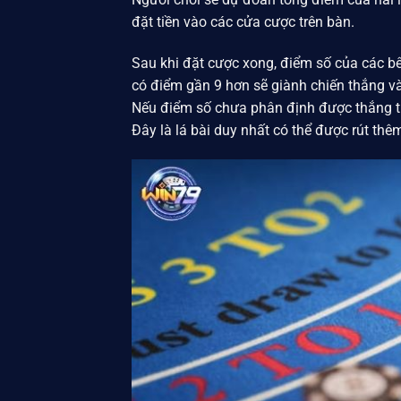
đặt tiền vào các cửa cược trên bàn.
Sau khi đặt cược xong, điểm số của các b
có điểm gần 9 hơn sẽ giành chiến thắng và
Nếu điểm số chưa phân định được thắng th
Đây là lá bài duy nhất có thể được rút thê