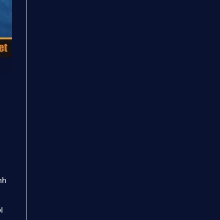
à
nh
i