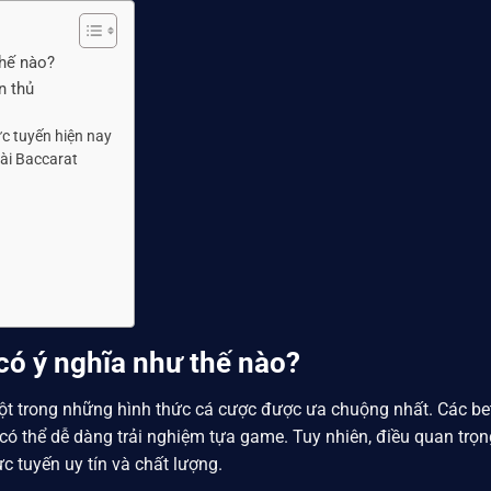
thế nào?
n thủ
c tuyến hiện nay
ài Baccarat
có ý nghĩa như thế nào?
một trong những hình thức cá cược được ưa chuộng nhất. Các be
à có thể dễ dàng trải nghiệm tựa game. Tuy nhiên, điều quan trọn
c tuyến uy tín và chất lượng.