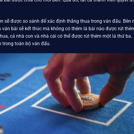
ên sẽ được so sánh để xác định thắng thua trong ván đấu. Bên 
 ván bài sẽ kết thúc mà không có thêm lá bài nào được rút thê
ua, cả nhà con và nhà cái có thể được rút thêm một lá thứ ba.
m trong toàn bộ ván đấu.