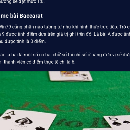
thưởng sẽ đạt mức 1:8.
ame bài Baccarat
 Win79
cũng phần nào tương tự như khi hình thức trực tiếp. Trò c
9 được tính điểm dựa trên giá trị ghi trên đó. Lá bài A được tín
ều được tính là 0 điểm.
c lá bài là một số có hai chữ số thì chỉ số ở hàng đơn vị sẽ đư
hì thành viên có điểm thực tế chỉ là 6.