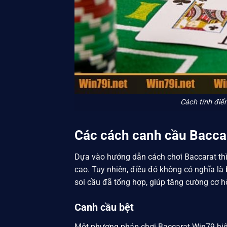
Cách tính điể
Các cách canh cầu Bacca
Dựa vào hướng dẫn cách chơi
Baccarat
th
cao. Tuy nhiên, điều đó không có nghĩa là
soi cầu đã tổng hợp, giúp tăng cường cơ h
Canh cầu bệt
Một phương pháp chơi
Baccarat Win79
hi