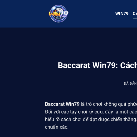
Chuyển
đến
WIN79
C
nội
dung
Baccarat Win79: Các
ĐÃ ĐĂ
Baccarat Win79
là trò chơi không quá phức
Đối với các tay chơi kỳ cựu, đây là một cá
hiểu rõ cách chơi để đạt được chiến thắng
chuẩn xác.