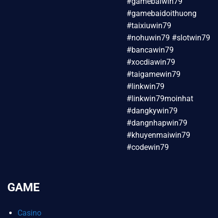
#gamebaiwin79
#gamebaidoithuong
#taixiuwin79
#nohuwin79 #slotwin79
#bancawin79
#xocdiawin79
#taigamewin79
#linkwin79
#linkwin79moinhat
#dangkywin79
#dangnhapwin79
#khuyenmaiwin79
#codewin79
GAME
Casino