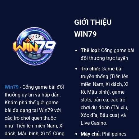
GIỚI THIỆU
WIN79
Thể loại
: Cổng game bài
đổi thưởng trực tuyến
Trò chơi:
Game bài
truyền thống (Tiến lên
miền Nam, Xì dách, Xì
Win79
- Cổng game bài đổi
tố, Mậu binh), game
thưởng uy tín và hấp dẫn.
slots, bắn cá, các trò
Khám phá thế giới game
chơi dự đoán (Tài xỉu,
bài đa dạng tại Win79 với
Xóc đĩa, Bầu cua) và
các trò chơi quen thuộc
Live Casino.
như: Tiến lên miền Nam, Xì
dách, Mậu binh, Xì tố. Cùng
Máy chủ
: Philippines