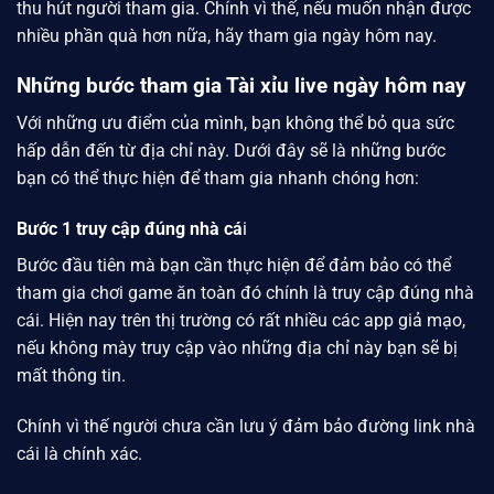
thu hút người tham gia. Chính vì thế, nếu muốn nhận được
nhiều phần quà hơn nữa, hãy tham gia ngày hôm nay.
Những bước tham gia Tài xỉu live ngày hôm nay
Với những ưu điểm của mình, bạn không thể bỏ qua sức
hấp dẫn đến từ địa chỉ này. Dưới đây sẽ là những bước
bạn có thể thực hiện để tham gia nhanh chóng hơn:
Bước 1 truy cập đúng nhà cá
i
Bước đầu tiên mà bạn cần thực hiện để đảm bảo có thể
tham gia chơi game ăn toàn đó chính là truy cập đúng nhà
cái. Hiện nay trên thị trường có rất nhiều các app giả mạo,
nếu không mày truy cập vào những địa chỉ này bạn sẽ bị
mất thông tin.
Chính vì thế người chưa cần lưu ý đảm bảo đường link nhà
cái là chính xác.