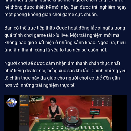
hệ thống được thiết kế mới này. Bạn được trải nghiệm ngay
một phòng không gian chơi game cực chuẩn,
Bạn có thể trực tiếp thấp được hoạt động lắc xí ngầu trong
quá trình chơi game
tài xỉu live
. Một trải nghiệm mới mà
không bao giờ xuất hiện ở những sảnh khác. Ngoài ra, hiệu
ứng âm thanh cũng là yếu tố tạo nên sự cuốn hút.
Người chơi sẽ được cảm nhận âm thanh chân thực nhất
như tiếng dealer nói, tiếng xúc sắc khi lắc. Chính những yếu
tố chân thực này đã giúp cho người chơi có thể đến gần
hơn với những trải nghiệm thực tế.