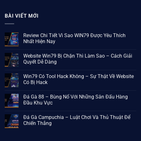
BÀI VIẾT MỚI
Review Chi Tiết Vì Sao WIN79 Được Yêu Thích
Nhất Hiện Nay
Website Win79 Bị Chặn Thì Làm Sao – Cách Giải
Quyết Dễ Dàng
Win79 Có Tool Hack Không – Sự Thật Về Website
Có Bị Hack
Đá Gà 88 – Bùng Nổ Với Những Sân Đấu Hàng
Đầu Khu Vực
Đá Gà Campuchia – Luật Chơi Và Thủ Thuật Để
Chiến Thắng